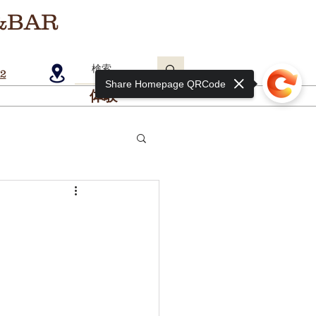
&BAR
2
Share Homepage QRCode
体験