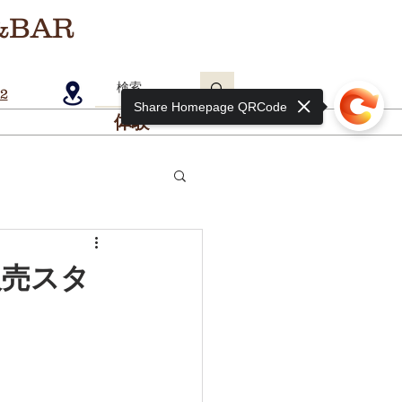
&BAR
2
Share Homepage QRCode
体験
販売スタ