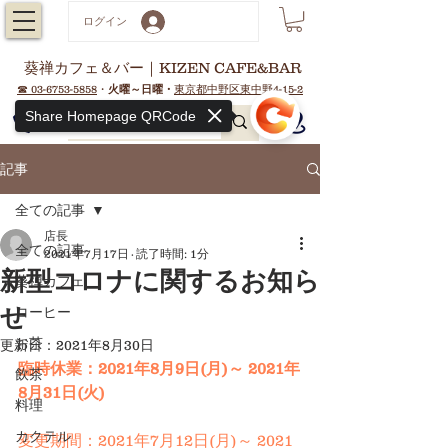
ログイン
葵禅カフェ＆バー｜KIZEN CAFE&BAR
☎ 03-6753-5858
・
火曜～日曜・
東京都中野区東中野4-15-2
Share Homepage QRCode
記事
全ての記事
店長
全ての記事
2021年7月17日
読了時間: 1分
新型コロナに関するお知ら
葵禅カフェ
せ
コーヒー
お茶
更新日：
2021年8月30日
臨時休業：2021年8月9日(月)～ 2021年
飲茶
8月31日(火)
料理
カクテル
変更期間：2021年7月12日(月)～ 2021