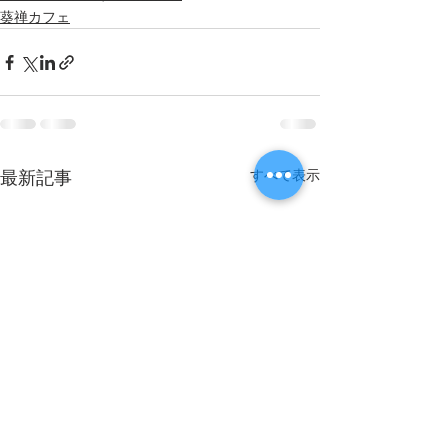
葵禅カフェ
すべて表示
最新記事
Sorry, the checkout page does not
support sharing
Copied to clipboard