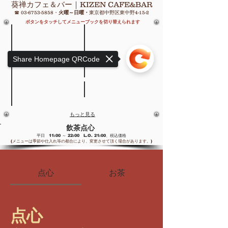
葵禅カフェ＆バー｜KIZEN CAFE&BAR
☎
03-6753-5858
・
火曜～日曜・
東京都中野区東中野4-15-2
ボタンをタッチしてメニューブックを切り替えられます
Share Homepage QRCode
ランチ
11:00
～
宴会
14:30
ティータイム
11:00
ディナー
15:00
～
TAKEOUT
～
18:00
21:00
個室
もっと見る
17:30
11:00
～
～
23:00
11:00
飲茶点心
21:00
～
平日 11:00 ～ 22
:00 L.O. 21:00、税込価格
21:00
(メニューは季節や仕入れ等の都合
により、変更させ
て
頂く場合があります。)
点心
お茶
点心