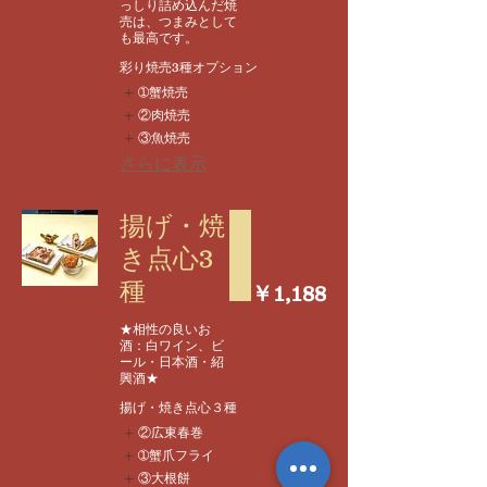
っしり詰め込んだ焼
売は、つまみとして
も最高です。
彩り焼売3種オプション
➀蟹焼売
②肉焼売
③魚焼売
さらに表示
揚げ・焼
き点心3
種
￥1,188
★相性の良いお
酒：白ワイン、ビ
ール・日本酒・紹
興酒★
揚げ・焼き点心３種
②広東春巻
➀蟹爪フライ
③大根餅