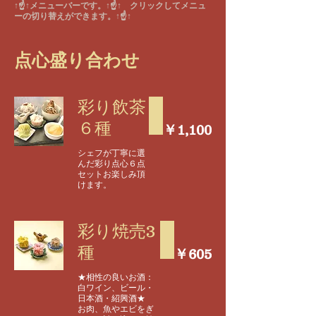
↑☝↑メニューバーです。↑☝↑ クリックしてメニュ
ーの切り替えができます。↑☝↑
点心盛り合わせ
彩り飲茶
６種
￥1,100
シェフが丁寧に選
んだ彩り点心６点
セットお楽しみ頂
けます。
彩り焼売3
種
￥605
★相性の良いお酒：
白ワイン、ビール・
日本酒・紹興酒★
お肉、魚やエビをぎ