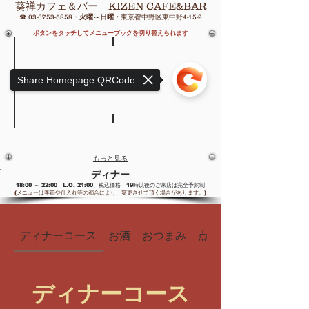
葵禅カフェ＆バー｜KIZEN CAFE&BAR
☎
03-6753-5858
・
火曜～日曜・
東京都中野区東中野4-15-2
ボタンをタッチしてメニューブックを切り替えられます
ティータイム
15:00
Share Homepage QRCode
～
ランチ
17:30
宴会
11:00
11:00
～
～
14:30
21:00
個室
TAKEOUT
ディナー
11:00
11:00
18:00
～
もっと見る
～
～
21:00
21:00
22:00
ディナー
18:00 ～ 22:00 L.O. 21:00、税込価格 19時以後のご来店は完全予約制
(メニューは季節や仕入れ等の都合
により、変更させ
て
頂く場合があります。)
ディナーコース
お酒
おつまみ
点心
ディナーコース