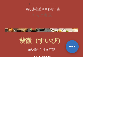
------------------------------
蒸し点心盛り合わせ６点
さらに表示
翡微（すいび）
2名様から注文可能
￥4,818
前菜盛り合わせ
Sorry, the checkout page does not
support sharing
Copied to clipboard
------------------------------
蒸し点心盛り合わせ６点
さらに表示
松花（しょうか）