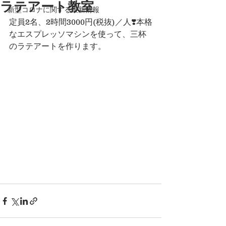
ラテアート教室
新型コロナに関する最新情報
定員2名、2時間3000円(税抜)／人❣️本格
なエスプレッソマシンを使って、三杯
のラテアートを作ります。