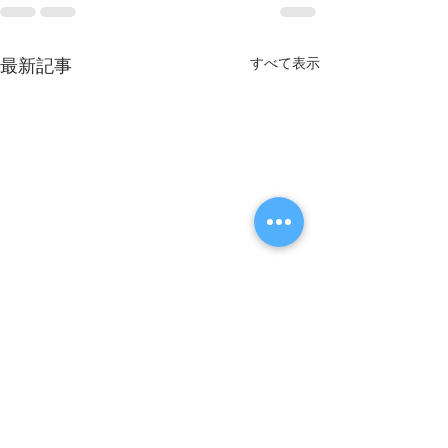
すべて表示
最新記事
Sorry, the checkout page does not
support sharing
Copied to clipboard