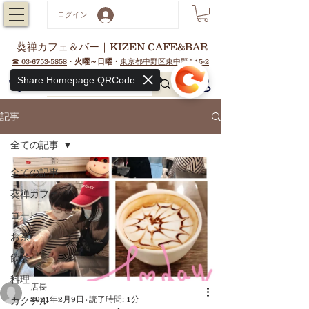
ログイン
葵禅カフェ＆バー｜KIZEN CAFE&BAR
☎ 03-6753-5858
・
火曜～日曜・
東京都中野区東中野4-15-2
Share Homepage QRCode
記事
全ての記事
全ての記事
葵禅カフェ
コーヒー
お茶
飲茶
料理
店長
2021年2月9日
読了時間: 1分
カクテル